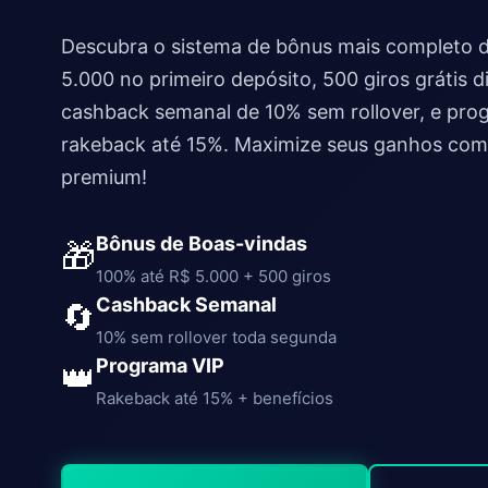
Descubra o sistema de bônus mais completo d
5.000 no primeiro depósito, 500 giros grátis di
cashback semanal de 10% sem rollover, e pr
rakeback até 15%. Maximize seus ganhos co
premium!
Bônus de Boas-vindas
🎁
100% até R$ 5.000 + 500 giros
Cashback Semanal
🔄
10% sem rollover toda segunda
Programa VIP
👑
Rakeback até 15% + benefícios