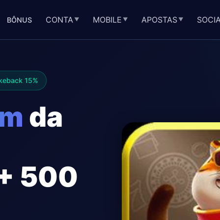
CONTA
MOBILE
APOSTAS
SOCI
BÔNUS
▼
▼
▼
akeback 15%
um
da
 + 500