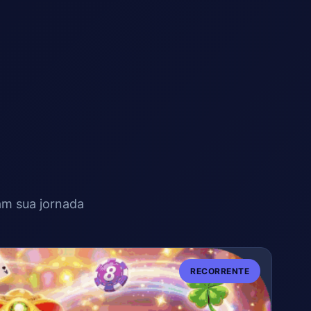
am sua jornada
RECORRENTE