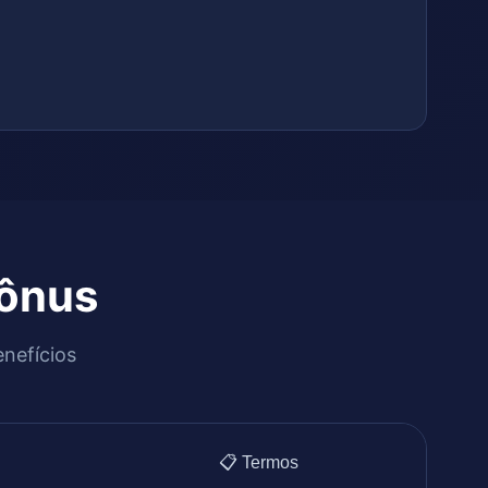
ônus
enefícios
📋 Termos