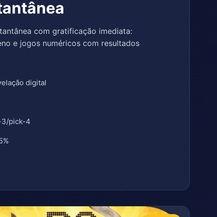
stantânea
stantânea com gratificação imediata:
keno e jogos numéricos com resultados
elação digital
s
-3/pick-4
95%