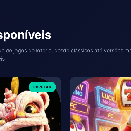
sponíveis
e de jogos de loteria, desde clássicos até versões 
is
POPULAR