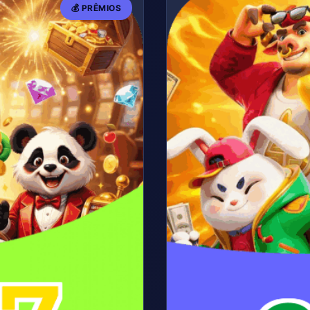
💰 PRÊMIOS