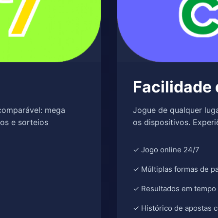
Facilidade
ncomparável: mega
Jogue de qualquer lug
os e sorteios
os dispositivos. Exper
✓ Jogo online 24/7
✓ Múltiplas formas de 
✓ Resultados em tempo 
✓ Histórico de apostas 