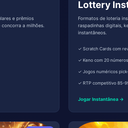
Lottery In
ulares e prêmios
Formatos de loteria in
 concorra a milhões.
raspadinhas digitais, 
instantâneos.
✓ Scratch Cards com rev
✓ Keno com 20 número
✓ Jogos numéricos pick
✓ RTP competitivo 85-
Jogar Instantânea →