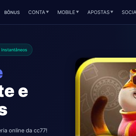
CONTA
MOBILE
APOSTAS
SOCI
BÔNUS
▼
▼
▼
 Instantâneos
e
te e
s
ria online da cc77!