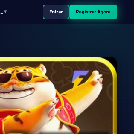
AL
Entrar
Registrar Agora
▼