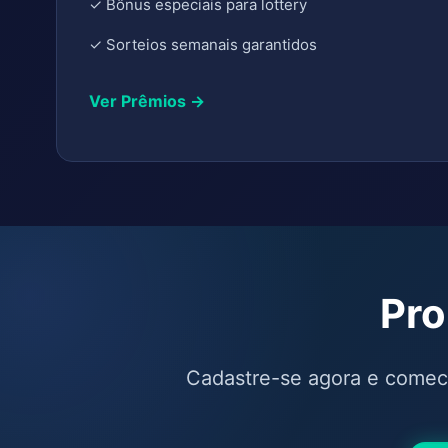
✓ Bônus especiais para lottery
✓ Sorteios semanais garantidos
Ver Prêmios →
Pro
Cadastre-se agora e comece