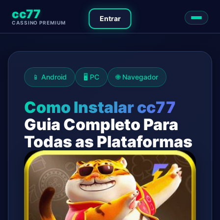
cc77
Entrar
CASSINO PREMIUM
📱 Android
🖥️ PC
🌐 Navegador
Como Instalar cc77
Guia Completo Para
Todas as Plataformas