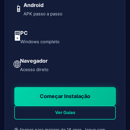
Android
📱
APK passo a passo
PC
🖥️
Windows completo
Navegador
🌐
Acesso direto
Começar Instalação
Ver Guias
🔞 Apenas para maiores de 18 anos. Jogue com